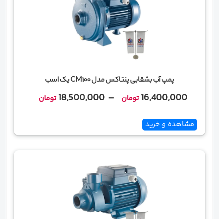
پمپ آب بشقابی پنتاکس مدل CM100 یک اسب
Price
18,500,000
–
16,400,000
تومان
تومان
range:
16,400,000 تومان
مشاهده و خرید
through
18,500,000 تومان