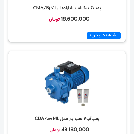
پمپ آب یک اسب ابارا مدل CMA/B1 ML
18,600,000
تومان
مشاهده و خرید
پمپ آب 2 اسب ابارا مدل CDA 2.00 ML
43,180,000
تومان