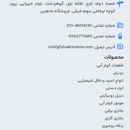
شعبه دوم: کرج، فلکه اول گوهردشت، بلوار میرزایی پرور،
کوچه اوقافی سوم شرقی، فروشگاه شاهین
شماره تماس: 46014230-021
شماره تماس: 09122777689
آدرس ایمیل: info[@]shaahinstore.com
محصولات
قطعات کولر آبی
نردبان
انواع اسید و حلال شیمیایی
ابزار دستی
دریل رونیکس
موتور کولر آبی
بخاری برقی
بخاری گازی
پنکه رومیزی