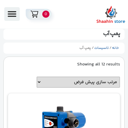
0
پمپ آب
خانه
/
تاسیسات
/ پمپ آب
Showing all 12 results