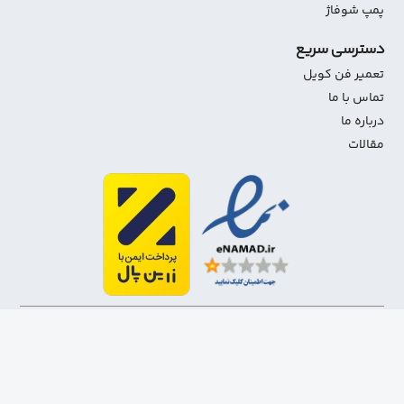
پمپ شوفاژ
دسترسی سریع
تعمیر فن کویل
تماس با ما
درباره ما
مقالات
1403-1401 تمامی حقوق مادی و معنوی این سایت متعلق به
شاهین استور می‌باشد.
طراح وب سایت
و
سئو
توسط راسان وب