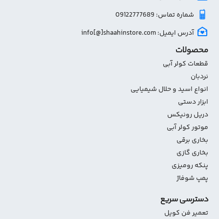
شماره تماس: 09122777689
آدرس ایمیل: info[@]shaahinstore.com
محصولات
قطعات کولر آبی
نردبان
انواع اسید و حلال شیمیایی
ابزار دستی
دریل رونیکس
موتور کولر آبی
بخاری برقی
بخاری گازی
پنکه رومیزی
پمپ شوفاژ
دسترسی سریع
تعمیر فن کویل