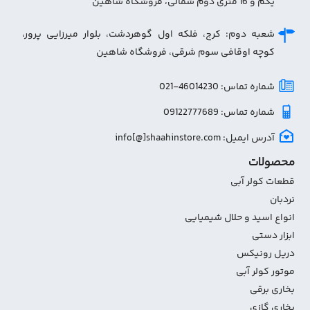
یکم و 16 متری دوم شمالی، فروشگاه شاهین
شعبه دوم: کرج، فلکه اول گوهردشت، بلوار میرزایی پرور،
کوچه اوقافی سوم شرقی، فروشگاه شاهین
شماره تماس: 46014230-021
شماره تماس: 09122777689
آدرس ایمیل: info[@]shaahinstore.com
محصولات
قطعات کولر آبی
نردبان
انواع اسید و حلال شیمیایی
ابزار دستی
دریل رونیکس
موتور کولر آبی
بخاری برقی
بخاری گازی