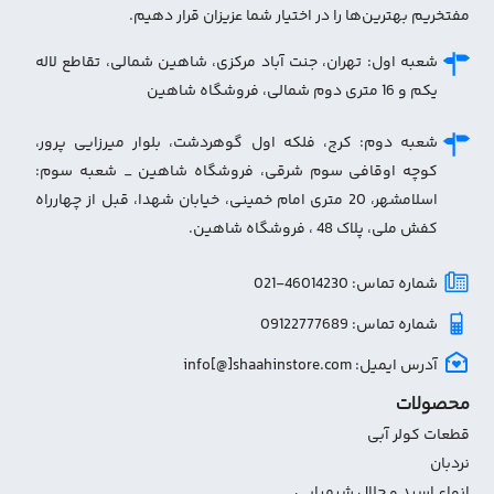
مفتخریم بهترین‌ها را در اختیار شما عزیزان قرار دهیم.
شعبه اول: تهران، جنت آباد مرکزی، شاهین شمالی، تقاطع لاله
یکم و 16 متری دوم شمالی، فروشگاه شاهین
شعبه دوم: کرج، فلکه اول گوهردشت، بلوار میرزایی پرور،
کوچه اوقافی سوم شرقی، فروشگاه شاهین _ شعبه سوم:
اسلامشهر، 20 متری امام خمینی، خیابان شهدا، قبل از چهارراه
کفش ملی، پلاک 48 ، فروشگاه شاهین.
شماره تماس: 46014230-021
شماره تماس: 09122777689
آدرس ایمیل: info[@]shaahinstore.com
محصولات
قطعات کولر آبی
نردبان
انواع اسید و حلال شیمیایی