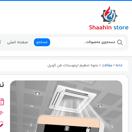
جستجو
صفحه اصلی
گ
جستجو
برای:
خانه
/
مقالات
/ نحوه تنظیم ترموستات فن کویل
ن