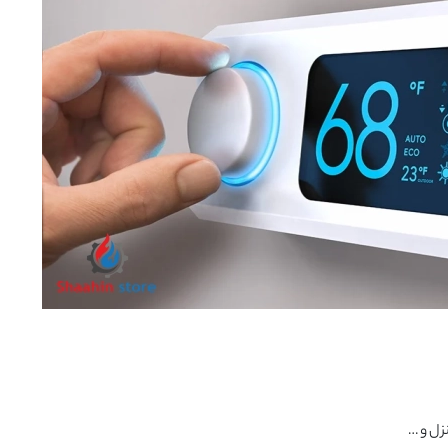
زل و …