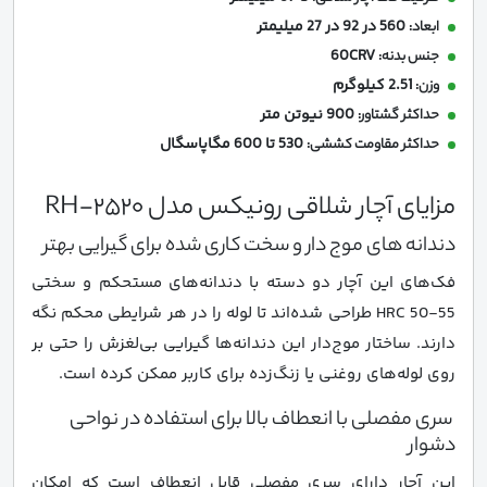
560 در 92 در 27 میلیمتر
ابعاد:
60CRV
جنس بدنه:
2.51 کیلوگرم
وزن:
900 نیوتن متر
حداکثر گشتاور:
530 تا 600 مگاپاسگال
حداکثر مقاومت کششی:
مزایای آچار شلاقی رونیکس مدل RH-2520
دندانه های موج دار و سخت کاری شده برای گیرایی بهتر
فک‌های این آچار دو دسته با دندانه‌های مستحکم و سختی
HRC 50-55 طراحی شده‌اند تا لوله را در هر شرایطی محکم نگه
دارند. ساختار موج‌دار این دندانه‌ها گیرایی بی‌لغزش را حتی بر
روی لوله‌های روغنی یا زنگ‌زده برای کاربر ممکن کرده است.
سری مفصلی با انعطاف بالا برای استفاده در نواحی
دشوار
این آچار دارای سری مفصلی قابل انعطاف است که امکان