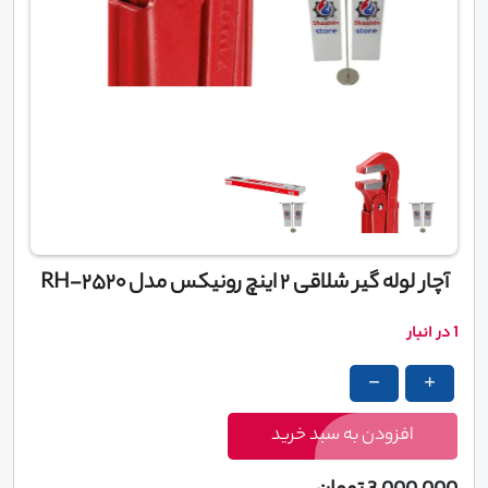
آچار لوله گیر شلاقی 2 اینچ رونیکس مدل RH-2520
1 در انبار
-
+
آچار
آچار
لوله
لوله
افزودن به سبد خرید
گیر
گیر
شلاقی
شلاقی