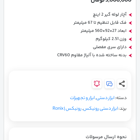
3,000,000
تومان
2
2
اینچ
اینچ
آچار لوله گیر 2 اینچ
رونیکس
رونیکس
فک قابل تنظیم تا 67 میلیمتر
مدل
مدل
ابعاد 27×92×560 میلیمتر
RH-
RH-
وزن 2.51 کیلوگرم
2520
2520
دارای سری مفصلی
عدد
عدد
بدنه ساخته شده با آلیاژ مقاوم CRV60
دسته:
ابزار دستی
,
ابزار و تجهیزات
برند:
ابزار دستی رونیکس
,
رونیکس | Ronix
نحوه ارسال مرسولات