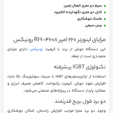
سیم دو متری اتصال زمین
کابل دو متری نگهدارنده الکترود
ماسک جوشکاری
برس سیمی
مزایای اینورتر 220 امپر RH-4608 رونیکس
این دستگاه جوش از برند با کیفیت
رونیکس
دارای مزایای
متعددی است از جمله:
تکنولوژی IGBT پیشرفته
استفاده از ترانزیستورهای IGBT با سرعت سوئیچینگ بالا باعث
افزایش نفوذ جوش، کیفیت یکنواخت، کاهش مصرف انرژی و
عملکرد پایدار دستگاه در پروژه‌های صنعتی می‌شود.
دو برد فول بریج قدرتمند
وجود دو برد مجزا موجب افزایش راندمان، امکان جوشکاری