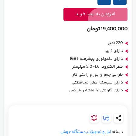
اینورتر
اینورتر
جوشکاری
جوشکاری
افزودن به سبد خرید
رونیکس
رونیکس
مدل
مدل
19,400,000
تومان
RH-
RH-
4608
4608
220 آمپر
عدد
عدد
دارای 2 برد
دارای تکنولوژی پیشرفته IGBT
قطر الکترود: 1.6-5.0 میلیمتر
طراحی جمع و جور و راحتی کار
دارای سیستم های محافظتی
دارای گارانتی 12 ماهه رونیکس
دسته:
ابزار و تجهیزات
,
دستگاه جوش