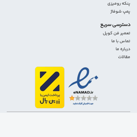
پنکه رومیزی
پمپ شوفاژ
دسترسی سریع
تعمیر فن کویل
تماس با ما
درباره ما
مقالات
1403-1401 تمامی حقوق مادی و معنوی این سایت متعلق به
شاهین استور می‌باشد.