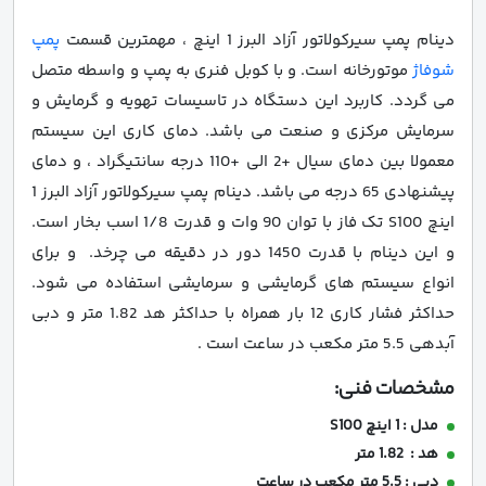
دینام پمپ سیرکولاتور آزاد البرز 1 اینچ ، مهمترین قسمت
پمپ
شوفاژ
موتورخانه است. و با کوبل فنری به پمپ و واسطه متصل
می گردد. کاربرد این دستگاه در تاسیسات تهویه و گرمایش و
سرمایش مرکزی و صنعت می باشد. دمای کاری این سیستم
معمولا بین دمای سیال +2 الی +110 درجه سانتیگراد ، و دمای
پیشنهادی 65 درجه می باشد. دینام پمپ سیرکولاتور آزاد البرز 1
اینچ S100 تک فاز با توان 90 وات و قدرت 1/8 اسب بخار است.
و این دینام با قدرت 1450 دور در دقیقه می چرخد. و برای
انواع سیستم های گرمایشی و سرمایشی استفاده می شود.
حداکثر فشار کاری 12 بار همراه با حداکثر هد 1.82 متر و دبی
آبدهی 5.5 متر مکعب در ساعت است .
مشخصات فنی:
مدل : 1 اینچ S100
هد : 1.82 متر
دبی : 5.5 متر مکعب در ساعت