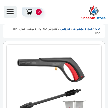
0
خانه
/
ابزار و تجهیزات
/
کارواش
/ کارواش 160 بار رونیکس مدل RP-
1160