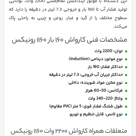
این دستگاه با موتور اینداکشن تمام‌مسی 2200 وات، توانایی
تولید فشار آب تا 160 بار و خروجی 7.3 لیتر در دقیقه را دارد که
سطوح مختلف را از گرد و غبار، روغن و چربی به راحتی پاک
می‌کند.
مشخصات فنی کارواش 160 بار 1160 رونیکس
توان: 2200 وات
نوع موتور: دینامی (induction)
حداکثر فشار: 160 بار
حداکثر جریان آب خروجی: 7.3 لیتر در دقیقه
نوع مخزن مواد شوینده: داخلی
فرکانس: 50-60 هرتز
ولتاژ: 220-240 ولت
طول شلنگ فشار قوی: 5 متر (PVC مقاوم)
نوع لانس: قابل تنظیم و توربو
متعلقات همراه کارواش 2200 وات 1160 رونیکس