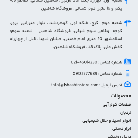
شعبه اول: تهران، جنت آباد مرکزی، شاهین شمالی، تقاطع لاله
یکم و 16 متری دوم شمالی، فروشگاه شاهین
شعبه دوم: کرج، فلکه اول گوهردشت، بلوار میرزایی پرور،
کوچه اوقافی سوم شرقی، فروشگاه شاهین _ شعبه سوم:
اسلامشهر، 20 متری امام خمینی، خیابان شهدا، قبل از چهارراه
کفش ملی، پلاک 48 ، فروشگاه شاهین.
شماره تماس: 46014230-021
شماره تماس: 09122777689
آدرس ایمیل: info[@]shaahinstore.com
محصولات
قطعات کولر آبی
نردبان
انواع اسید و حلال شیمیایی
ابزار دستی
دریل رونیکس