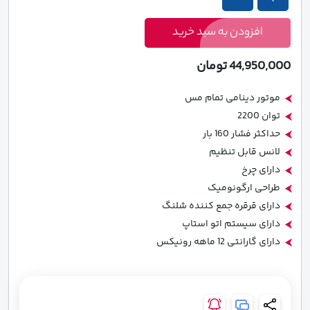
کارواش
کارواش
160
160
افزودن به سبد خرید
بار
بار
رونیکس
رونیکس
44,950,000
تومان
مدل
مدل
RP-
RP-
موتور دینامی تمام مس
1160
1160
توان 2200
عدد
عدد
حداکثر فشار 160 بار
لانس قابل تنظیم
دارای چرخ
طراحی ارگونومیک
دارای قرقره جمع کننده شلنگ
دارای سیستم اتو استاپ
دارای گارانتی 12 ماهه رونیکس