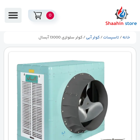
0
خانه
/
تاسیسات
/
کولر آبی
/ کولر سلولزی 13000 آبسال