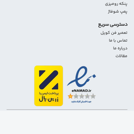
پنکه رومیزی
پمپ شوفاژ
دسترسی سریع
تعمیر فن کویل
تماس با ما
درباره ما
مقالات
1403-1401 تمامی حقوق مادی و معنوی این سایت متعلق به
شاهین استور می‌باشد.