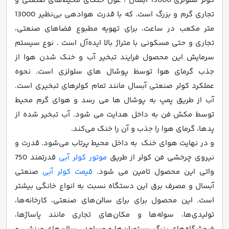
کولر سلولزی 13000 آبسال ، غول خنکای محیط‌های صنعتی و
تجاری گرم و بزرگ است. که با قدرت هوادهی بی‌نظیر 13000
متر مکعب در ساعت، برای تهویه مطبوع فضاهای صنعتی،
تجاری و حتی مسکونی با متراژ بالا ایده‌آل است . نوع سیستم
سرمایش این محصول فرایند تبخیر آب و خنک شدن هوا از
جذب گرمای هوا توسط پوشال های سلولزی است. نحوه
عملکرد کولر صنعتی آبسال مانند تمام کولرهای تبخیری است.
آب از طریق پمپ به پوشال ها می رسد و هوای گرم محیط
توسط مکش فن به داخل هدایت می شود. آب تبخیر شده از
پدها، گرمای هوا را جذب و آن را خنک می‌کند.
و در نهایت هوای خنک به داخل محیط پرتاب می‌شود. قدرت و
نیروی چرخشی فن کولر از طریق
موتور کولر آبی
قدرتمند 750
واتی این محصول تامین می شود.
قیمت کولر آبی
صنعتی
آبسال و مصرف برق این دستگاه نسبت به انواع خانگی بیشتر
است. این محصول برای برای سالن‌های صنعتی، کارخانه‌ها،
تولیدی‌ها، سوله‌ها و مکان‌های تجاری مانند پاساژها،