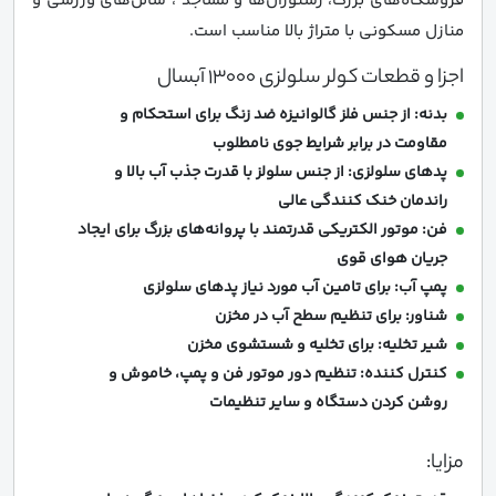
فروشگاه‌های بزرگ، رستوران‌ها و مساجد ، سالن‌های ورزشی و
منازل مسکونی با متراژ بالا مناسب است.
اجزا و قطعات کولر سلولزی 13000 آبسال
بدنه: از جنس فلز گالوانیزه ضد زنگ برای استحکام و
مقاومت در برابر شرایط جوی نامطلوب
پدهای سلولزی: از جنس سلولز با قدرت جذب آب بالا و
راندمان خنک کنندگی عالی
فن: موتور الکتریکی قدرتمند با پروانه‌های بزرگ برای ایجاد
جریان هوای قوی
پمپ آب: برای تامین آب مورد نیاز پدهای سلولزی
شناور: برای تنظیم سطح آب در مخزن
شیر تخلیه: برای تخلیه و شستشوی مخزن
کنترل کننده: تنظیم دور موتور فن و پمپ، خاموش و
روشن کردن دستگاه و سایر تنظیمات
مزایا: