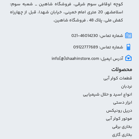
کوچه اوقافی سوم شرقی، فروشگاه شاهین _ شعبه سوم:
اسلامشهر، 20 متری امام خمینی، خیابان شهدا، قبل از چهارراه
کفش ملی، پلاک 48 ، فروشگاه شاهین.
شماره تماس: 46014230-021
شماره تماس: 09122777689
آدرس ایمیل: info[@]shaahinstore.com
محصولات
قطعات کولر آبی
نردبان
انواع اسید و حلال شیمیایی
ابزار دستی
دریل رونیکس
موتور کولر آبی
بخاری برقی
بخاری گازی