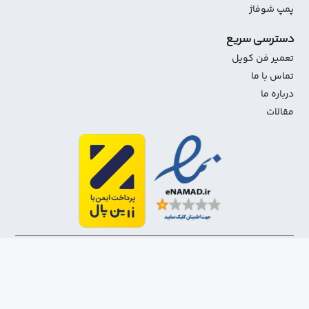
پمپ شوفاژ
دسترسی سریع
تعمیر فن کویل
تماس با ما
درباره ما
مقالات
1403-1401 تمامی حقوق مادی و معنوی این سایت متعلق به
شاهین استور می‌باشد.
طراح وب سایت
و
سئو
توسط راسان وب